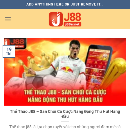
Chuyển
ADD ANYTHING HERE OR JUST REMOVE IT...
đến
nội
dung
19
Th1
Thể Thao J88 – Sân Chơi Cá Cược Năng Động Thu Hút Hàng
Đầu
Thể thao j88 là lựa chọn tuyệt vời cho những người đam mê cá