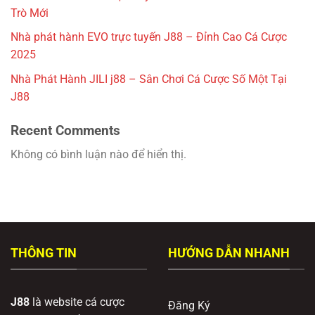
Trò Mới
Nhà phát hành EVO trực tuyến J88 – Đỉnh Cao Cá Cược
2025
Nhà Phát Hành JILI j88 – Sân Chơi Cá Cược Số Một Tại
J88
Recent Comments
Không có bình luận nào để hiển thị.
THÔNG TIN
HƯỚNG DẪN NHANH
J88
là website cá cược
Đăng Ký