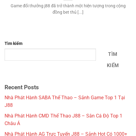
Game đổi thưởng j88 đã trở thành một hiện tượng trong cộng
đồng bet thủ [...]
Tìm kiếm
TÌM
KIẾM
Recent Posts
Nhà Phát Hành SABA Thể Thao – Sảnh Game Top 1 Tại
J88
Nhà Phát Hành CMD Thể Thao J88 – Sân Cá Độ Top 1
Châu Á
Nhà Phát Hành AG Trực Tuyến J88 – Sảnh Hot Có 1000+