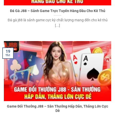
Đá Gà J88 – Sảnh Game Trực Tuyến Hàng Đầu Cho Kê Thủ
Đá gà j88 là sảnh game cực kỳ chất lượng mang đến cho kê thủ
[...]
19
Th1
Game Đổi Thưởng J88 – Săn Thưởng Hấp Dẫn, Thắng Lớn Cực
Dễ