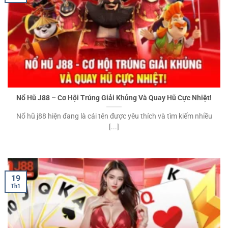
Nổ Hũ J88 – Cơ Hội Trúng Giải Khủng Và Quay Hũ Cực Nhiệt!
Nổ hũ j88 hiện đang là cái tên được yêu thích và tìm kiếm nhiều
[...]
19
Th1