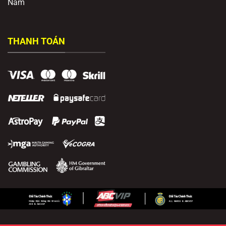
Nam
THANH TOÁN