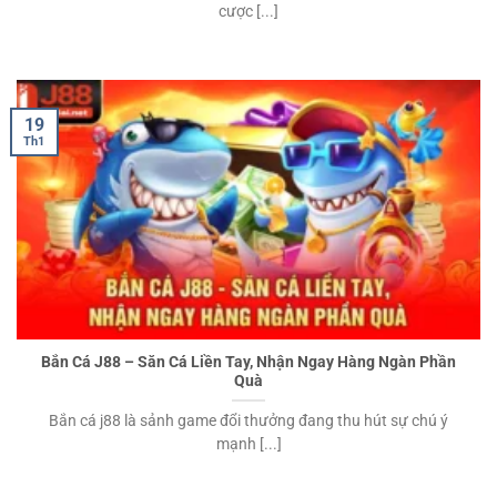
cược [...]
19
Th1
Bắn Cá J88 – Săn Cá Liền Tay, Nhận Ngay Hàng Ngàn Phần
Quà
Bắn cá j88 là sảnh game đổi thưởng đang thu hút sự chú ý
mạnh [...]